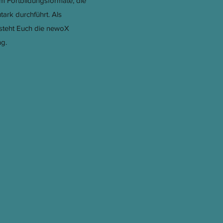
um Fortbildungsformate, die
tark durchführt. Als
 steht Euch die newoX
g.