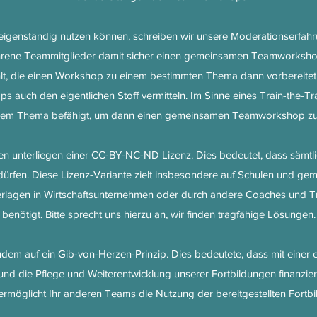
igenständig nutzen können, schreiben wir unsere Moderationserfah
rfahrene Teammitglieder damit sicher einen gemeinsamen Teamworksho
 die einen Workshop zu einem bestimmten Thema dann vorbereitet. 
s auch den eigentlichen Stoff vermitteln. Im Sinne eines Train-the-Tr
sem Thema befähigt, um dann einen gemeinsamen Teamworkshop zu
 unterliegen einer CC-BY-NC-ND Lizenz. Dies bedeutet, dass sämtli
 dürfen. Diese Lizenz-Variante zielt insbesondere auf Schulen und gem
rlagen in Wirtschaftsunternehmen oder durch andere Coaches und Tra
benötigt. Bitte sprecht uns hierzu an, wir finden tragfähige Lösungen.
udem auf ein Gib-von-Herzen-Prinzip. Dies bedeutete, dass mit einer
und die Pflege und Weiterentwicklung unserer Fortbildungen finanzier
ermöglicht Ihr anderen Teams die Nutzung der bereitgestellten Fortb