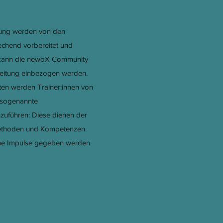
stlernreise
dung werden von den
echend vorbereitet und
s kann die newoX Community
reitung einbezogen werden.
ten werden Trainer:innen von
 sogenannte
zuführen: Diese dienen der
Methoden und Kompetenzen.
rne Impulse gegeben werden.