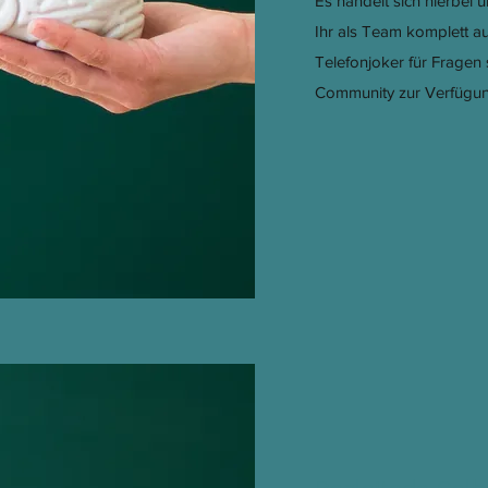
Es handelt sich hierbei 
Ihr als Team komplett au
Telefonjoker für Fragen
Community zur Verfügun