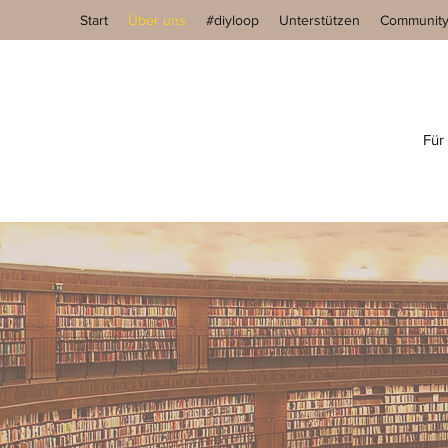
Start
Über uns
#diyloop
Unterstützen
Communit
Für