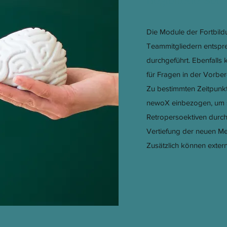
Begleitede Selb
Die Module der Fortbil
Teammitgliedern entspr
durchgeführt. Ebenfall
für Fragen in der Vorbe
Zu bestimmten Zeitpunk
newoX einbezogen, um
Retropersoektiven durch
Vertiefung der neuen 
Zusätzlich können exte